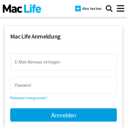
Abo testen
Mac Life Anmeldung
News
iPhone
Mac
iPad
Tests
Passwort vergessen?
Tipps
Magazine