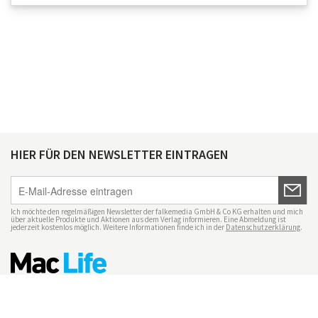
HIER FÜR DEN NEWSLETTER EINTRAGEN
Ich möchte den regelmäßigen Newsletter der falkemedia GmbH & Co KG erhalten und mich
über aktuelle Produkte und Aktionen aus dem Verlag informieren. Eine Abmeldung ist
jederzeit kostenlos möglich. Weitere Informationen finde ich in der
Datenschutzerklärung
.
Impressum
Datenschutz
Nutzungsbedingungen
Mac Life+
Transparenzrichtlinien
Datenschutzeinstellungen