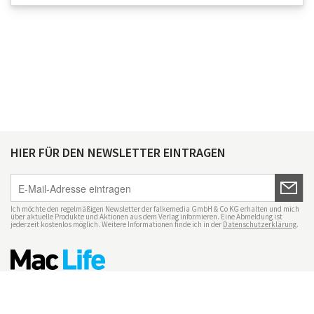
HIER FÜR DEN NEWSLETTER EINTRAGEN
Ich möchte den regelmäßigen Newsletter der falkemedia GmbH & Co KG erhalten und mich
über aktuelle Produkte und Aktionen aus dem Verlag informieren. Eine Abmeldung ist
jederzeit kostenlos möglich. Weitere Informationen finde ich in der
Datenschutzerklärung
.
Impressum
Datenschutz
Nutzungsbedingungen
Mac Life+
Transparenzrichtlinien
Datenschutzeinstellungen