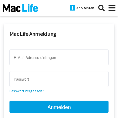
Abo testen
Mac Life Anmeldung
News
iPhone
Mac
iPad
Tests
Passwort vergessen?
Tipps
Magazine