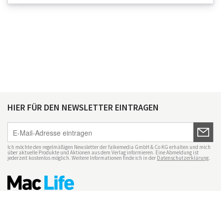
HIER FÜR DEN NEWSLETTER EINTRAGEN
Ich möchte den regelmäßigen Newsletter der falkemedia GmbH & Co KG erhalten und mich
über aktuelle Produkte und Aktionen aus dem Verlag informieren. Eine Abmeldung ist
jederzeit kostenlos möglich. Weitere Informationen finde ich in der
Datenschutzerklärung
.
Impressum
Datenschutz
Nutzungsbedingungen
Mac Life+
Transparenzrichtlinien
Datenschutzeinstellungen