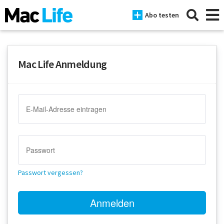
Abo testen
Mac Life Anmeldung
News
iPhone
Mac
iPad
Tests
Passwort vergessen?
Tipps
Magazine