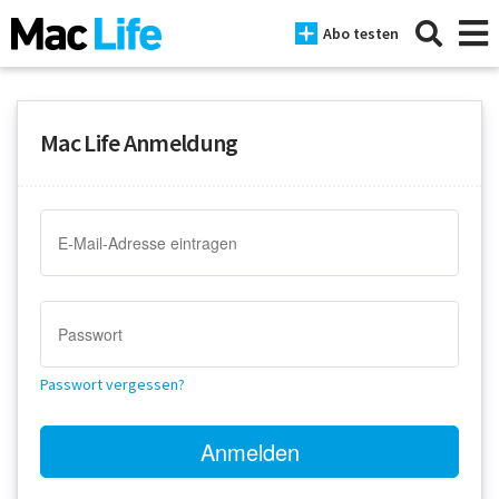
Abo testen
Mac Life Anmeldung
News
iPhone
Mac
iPad
Tests
Passwort vergessen?
Tipps
Magazine