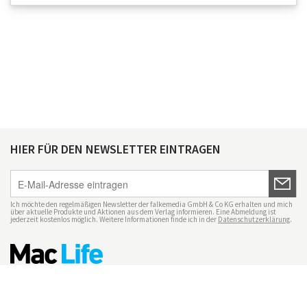
HIER FÜR DEN NEWSLETTER EINTRAGEN
Ich möchte den regelmäßigen Newsletter der falkemedia GmbH & Co KG erhalten und mich
über aktuelle Produkte und Aktionen aus dem Verlag informieren. Eine Abmeldung ist
jederzeit kostenlos möglich. Weitere Informationen finde ich in der
Datenschutzerklärung
.
Impressum
Datenschutz
Nutzungsbedingungen
Mac Life+
Transparenzrichtlinien
Datenschutzeinstellungen