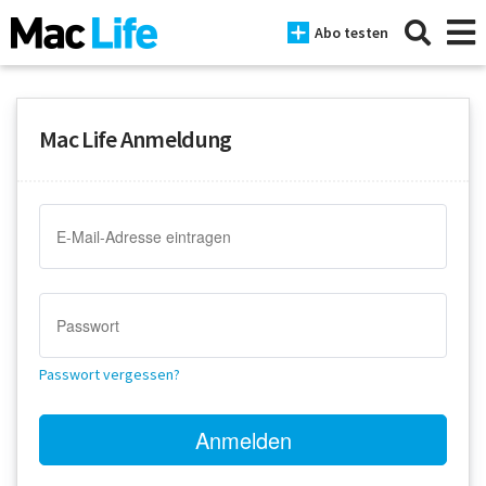
Abo testen
Mac Life Anmeldung
News
iPhone
Mac
iPad
Tests
Passwort vergessen?
Tipps
Magazine