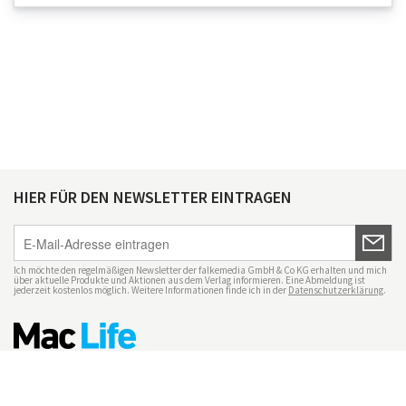
HIER FÜR DEN NEWSLETTER EINTRAGEN
Ich möchte den regelmäßigen Newsletter der falkemedia GmbH & Co KG erhalten und mich
über aktuelle Produkte und Aktionen aus dem Verlag informieren. Eine Abmeldung ist
jederzeit kostenlos möglich. Weitere Informationen finde ich in der
Datenschutzerklärung
.
Impressum
Datenschutz
Nutzungsbedingungen
Mac Life+
Transparenzrichtlinien
Datenschutzeinstellungen