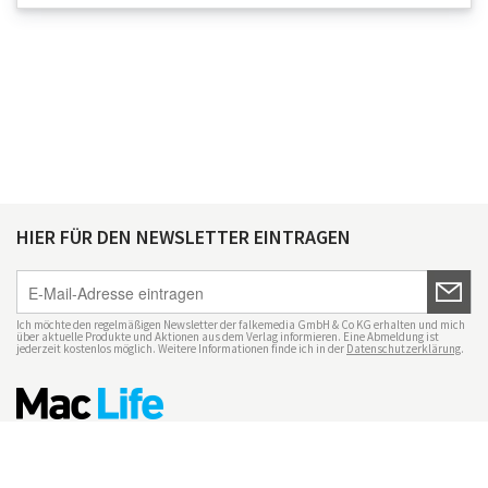
HIER FÜR DEN NEWSLETTER EINTRAGEN
Ich möchte den regelmäßigen Newsletter der falkemedia GmbH & Co KG erhalten und mich
über aktuelle Produkte und Aktionen aus dem Verlag informieren. Eine Abmeldung ist
jederzeit kostenlos möglich. Weitere Informationen finde ich in der
Datenschutzerklärung
.
Impressum
Datenschutz
Nutzungsbedingungen
Mac Life+
Transparenzrichtlinien
Datenschutzeinstellungen