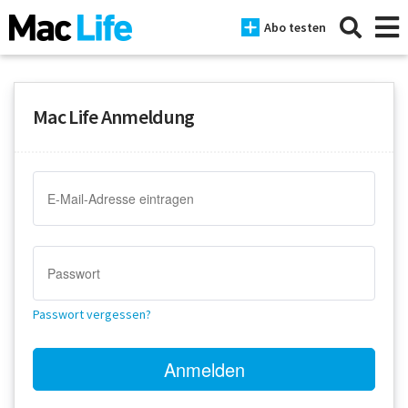
Abo testen
Mac Life Anmeldung
News
iPhone
Mac
iPad
Tests
Passwort vergessen?
Tipps
Magazine