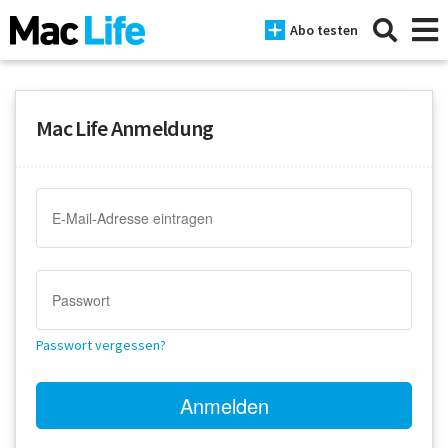
Abo testen
Mac Life Anmeldung
News
iPhone
Mac
iPad
Tests
Passwort vergessen?
Tipps
Magazine