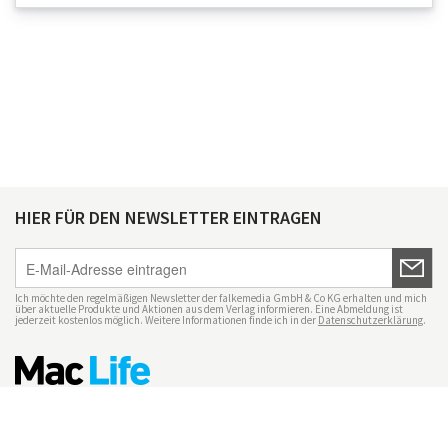
HIER FÜR DEN NEWSLETTER EINTRAGEN
Ich möchte den regelmäßigen Newsletter der falkemedia GmbH & Co KG erhalten und mich
über aktuelle Produkte und Aktionen aus dem Verlag informieren. Eine Abmeldung ist
jederzeit kostenlos möglich. Weitere Informationen finde ich in der
Datenschutzerklärung
.
Impressum
Datenschutz
Nutzungsbedingungen
Mac Life+
Transparenzrichtlinien
Datenschutzeinstellungen