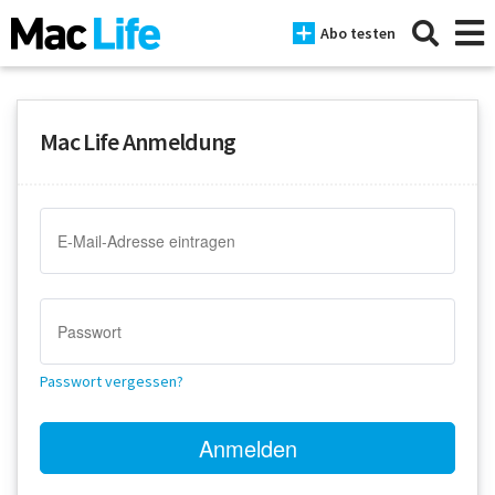
Abo testen
Mac Life Anmeldung
News
iPhone
Mac
iPad
Tests
Passwort vergessen?
Tipps
Magazine