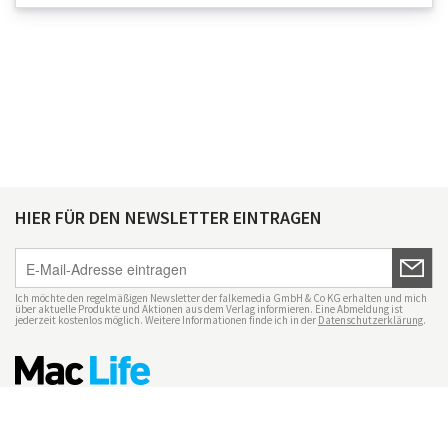
HIER FÜR DEN NEWSLETTER EINTRAGEN
Ich möchte den regelmäßigen Newsletter der falkemedia GmbH & Co KG erhalten und mich
über aktuelle Produkte und Aktionen aus dem Verlag informieren. Eine Abmeldung ist
jederzeit kostenlos möglich. Weitere Informationen finde ich in der
Datenschutzerklärung
.
Impressum
Datenschutz
Nutzungsbedingungen
Mac Life+
Transparenzrichtlinien
Datenschutzeinstellungen