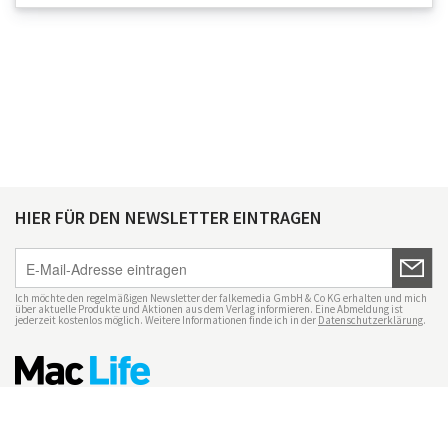
HIER FÜR DEN NEWSLETTER EINTRAGEN
Ich möchte den regelmäßigen Newsletter der falkemedia GmbH & Co KG erhalten und mich
über aktuelle Produkte und Aktionen aus dem Verlag informieren. Eine Abmeldung ist
jederzeit kostenlos möglich. Weitere Informationen finde ich in der
Datenschutzerklärung
.
Impressum
Datenschutz
Nutzungsbedingungen
Mac Life+
Transparenzrichtlinien
Datenschutzeinstellungen