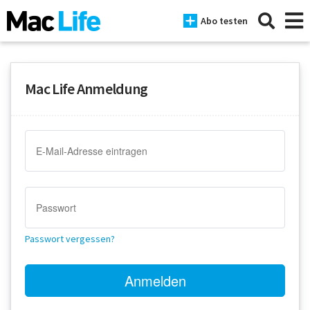
Abo testen
Mac Life Anmeldung
News
iPhone
Mac
iPad
Tests
Passwort vergessen?
Tipps
Magazine