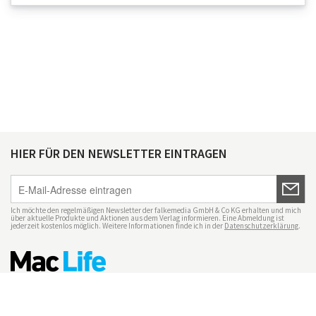
HIER FÜR DEN NEWSLETTER EINTRAGEN
Ich möchte den regelmäßigen Newsletter der falkemedia GmbH & Co KG erhalten und mich
über aktuelle Produkte und Aktionen aus dem Verlag informieren. Eine Abmeldung ist
jederzeit kostenlos möglich. Weitere Informationen finde ich in der
Datenschutzerklärung
.
Impressum
Datenschutz
Nutzungsbedingungen
Mac Life+
Transparenzrichtlinien
Datenschutzeinstellungen