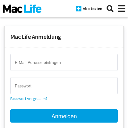
Abo testen
Mac Life Anmeldung
News
iPhone
Mac
iPad
Tests
Passwort vergessen?
Tipps
Magazine