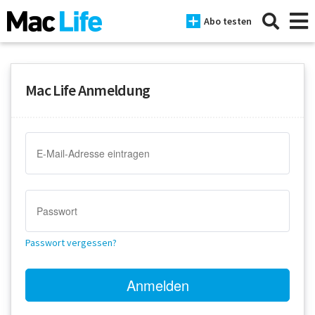
Abo testen
Mac Life Anmeldung
News
iPhone
Mac
iPad
Tests
Passwort vergessen?
Tipps
Magazine