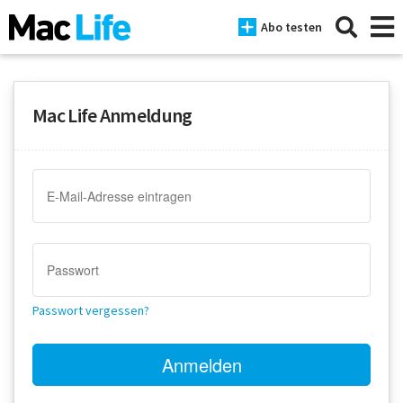
Abo testen
Mac Life Anmeldung
News
iPhone
Mac
iPad
Tests
Passwort vergessen?
Tipps
Magazine