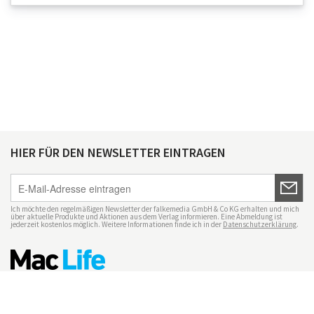
HIER FÜR DEN NEWSLETTER EINTRAGEN
Ich möchte den regelmäßigen Newsletter der falkemedia GmbH & Co KG erhalten und mich
über aktuelle Produkte und Aktionen aus dem Verlag informieren. Eine Abmeldung ist
jederzeit kostenlos möglich. Weitere Informationen finde ich in der
Datenschutzerklärung
.
Impressum
Datenschutz
Nutzungsbedingungen
Mac Life+
Transparenzrichtlinien
Datenschutzeinstellungen