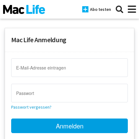
Abo testen
Mac Life Anmeldung
News
iPhone
Mac
iPad
Tests
Passwort vergessen?
Tipps
Magazine