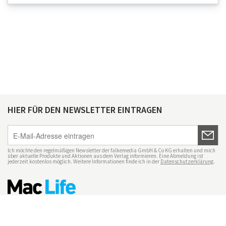
HIER FÜR DEN NEWSLETTER EINTRAGEN
Ich möchte den regelmäßigen Newsletter der falkemedia GmbH & Co KG erhalten und mich
über aktuelle Produkte und Aktionen aus dem Verlag informieren. Eine Abmeldung ist
jederzeit kostenlos möglich. Weitere Informationen finde ich in der
Datenschutzerklärung
.
Impressum
Datenschutz
Nutzungsbedingungen
Mac Life+
Transparenzrichtlinien
Datenschutzeinstellungen