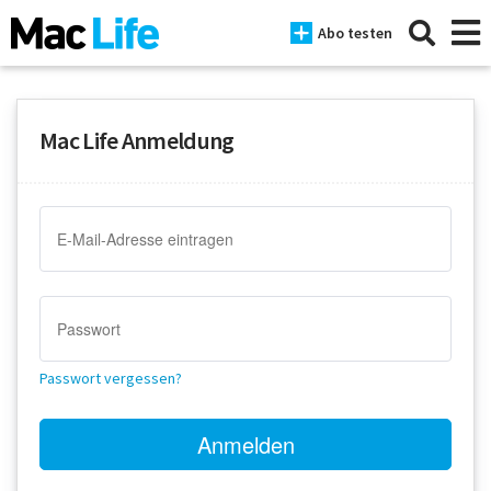
Abo testen
Mac Life Anmeldung
News
iPhone
Mac
iPad
Tests
Passwort vergessen?
Tipps
Magazine