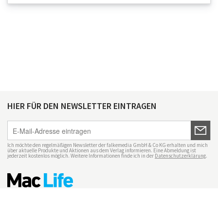
HIER FÜR DEN NEWSLETTER EINTRAGEN
Ich möchte den regelmäßigen Newsletter der falkemedia GmbH & Co KG erhalten und mich
über aktuelle Produkte und Aktionen aus dem Verlag informieren. Eine Abmeldung ist
jederzeit kostenlos möglich. Weitere Informationen finde ich in der
Datenschutzerklärung
.
Impressum
Datenschutz
Nutzungsbedingungen
Mac Life+
Transparenzrichtlinien
Datenschutzeinstellungen