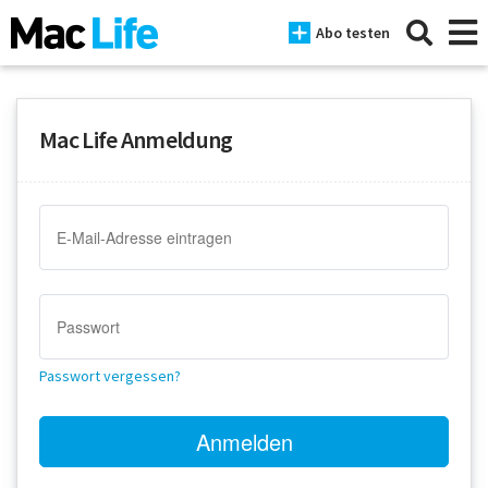
Abo testen
Mac Life Anmeldung
News
iPhone
Mac
iPad
Tests
Passwort vergessen?
Tipps
Magazine