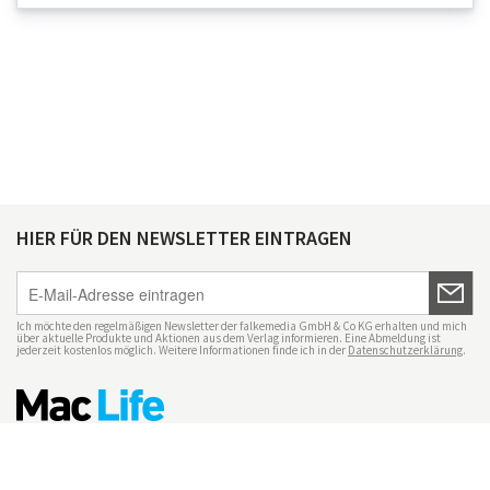
HIER FÜR DEN NEWSLETTER EINTRAGEN
Ich möchte den regelmäßigen Newsletter der falkemedia GmbH & Co KG erhalten und mich
über aktuelle Produkte und Aktionen aus dem Verlag informieren. Eine Abmeldung ist
jederzeit kostenlos möglich. Weitere Informationen finde ich in der
Datenschutzerklärung
.
Impressum
Datenschutz
Nutzungsbedingungen
Mac Life+
Transparenzrichtlinien
Datenschutzeinstellungen