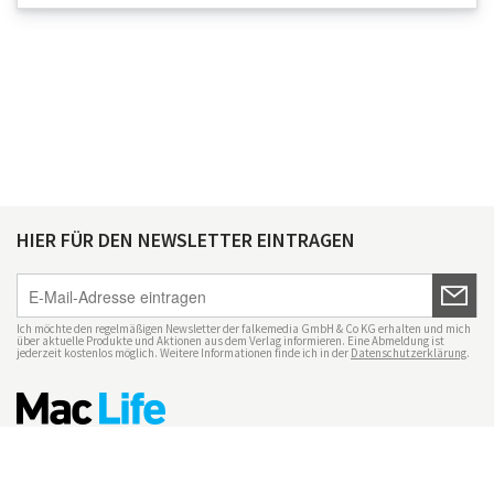
HIER FÜR DEN NEWSLETTER EINTRAGEN
Ich möchte den regelmäßigen Newsletter der falkemedia GmbH & Co KG erhalten und mich
über aktuelle Produkte und Aktionen aus dem Verlag informieren. Eine Abmeldung ist
jederzeit kostenlos möglich. Weitere Informationen finde ich in der
Datenschutzerklärung
.
Impressum
Datenschutz
Nutzungsbedingungen
Mac Life+
Transparenzrichtlinien
Datenschutzeinstellungen