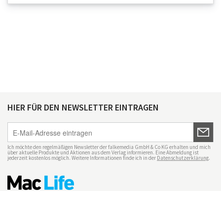
HIER FÜR DEN NEWSLETTER EINTRAGEN
Ich möchte den regelmäßigen Newsletter der falkemedia GmbH & Co KG erhalten und mich
über aktuelle Produkte und Aktionen aus dem Verlag informieren. Eine Abmeldung ist
jederzeit kostenlos möglich. Weitere Informationen finde ich in der
Datenschutzerklärung
.
Impressum
Datenschutz
Nutzungsbedingungen
Mac Life+
Transparenzrichtlinien
Datenschutzeinstellungen