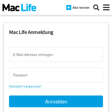
Abo testen
Mac Life Anmeldung
News
iPhone
Mac
iPad
Tests
Passwort vergessen?
Tipps
Magazine