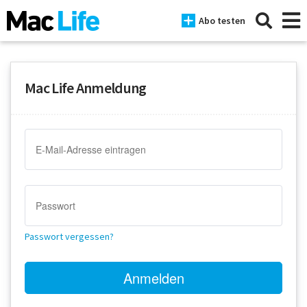
Abo testen
Mac Life Anmeldung
News
iPhone
Mac
iPad
Tests
Passwort vergessen?
Tipps
Magazine