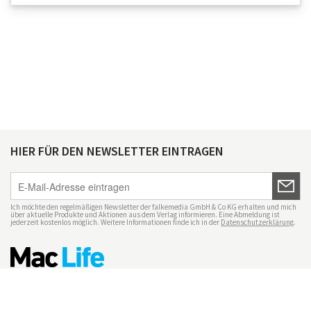
HIER FÜR DEN NEWSLETTER EINTRAGEN
Ich möchte den regelmäßigen Newsletter der falkemedia GmbH & Co KG erhalten und mich
über aktuelle Produkte und Aktionen aus dem Verlag informieren. Eine Abmeldung ist
jederzeit kostenlos möglich. Weitere Informationen finde ich in der
Datenschutzerklärung
.
Impressum
Datenschutz
Nutzungsbedingungen
Mac Life+
Transparenzrichtlinien
Datenschutzeinstellungen