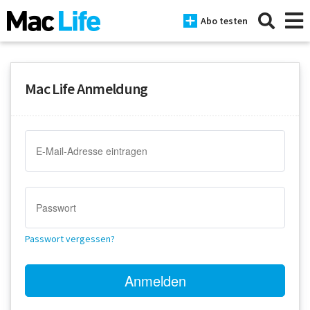
Abo testen
Mac Life Anmeldung
News
iPhone
Mac
iPad
Tests
Passwort vergessen?
Tipps
Magazine