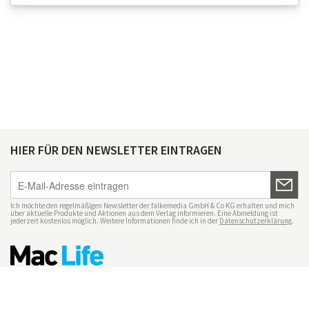
HIER FÜR DEN NEWSLETTER EINTRAGEN
Ich möchte den regelmäßigen Newsletter der falkemedia GmbH & Co KG erhalten und mich
über aktuelle Produkte und Aktionen aus dem Verlag informieren. Eine Abmeldung ist
jederzeit kostenlos möglich. Weitere Informationen finde ich in der
Datenschutzerklärung
.
Impressum
Datenschutz
Nutzungsbedingungen
Mac Life+
Transparenzrichtlinien
Datenschutzeinstellungen