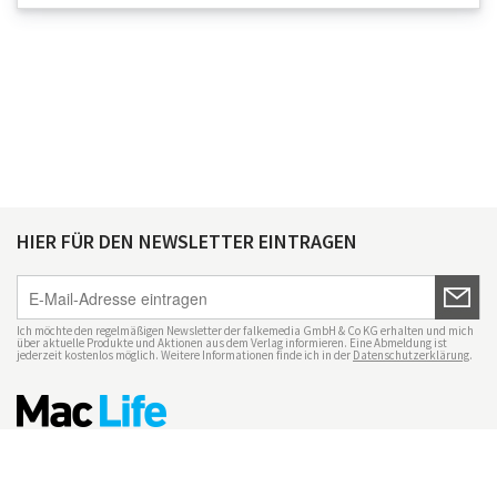
HIER FÜR DEN NEWSLETTER EINTRAGEN
Ich möchte den regelmäßigen Newsletter der falkemedia GmbH & Co KG erhalten und mich
über aktuelle Produkte und Aktionen aus dem Verlag informieren. Eine Abmeldung ist
jederzeit kostenlos möglich. Weitere Informationen finde ich in der
Datenschutzerklärung
.
Impressum
Datenschutz
Nutzungsbedingungen
Mac Life+
Transparenzrichtlinien
Datenschutzeinstellungen