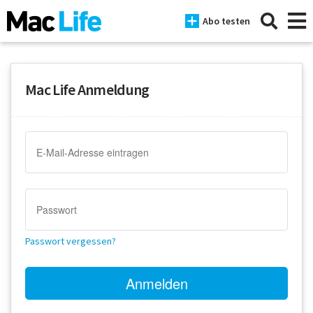
Abo testen
Mac Life Anmeldung
News
iPhone
Mac
iPad
Tests
Passwort vergessen?
Tipps
Magazine