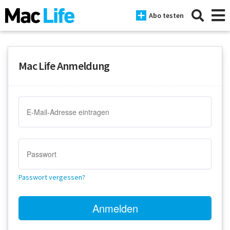
Abo testen
Mac Life Anmeldung
News
iPhone
Mac
iPad
Tests
Passwort vergessen?
Tipps
Magazine