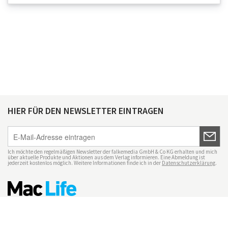
HIER FÜR DEN NEWSLETTER EINTRAGEN
Ich möchte den regelmäßigen Newsletter der falkemedia GmbH & Co KG erhalten und mich
über aktuelle Produkte und Aktionen aus dem Verlag informieren. Eine Abmeldung ist
jederzeit kostenlos möglich. Weitere Informationen finde ich in der
Datenschutzerklärung
.
Impressum
Datenschutz
Nutzungsbedingungen
Mac Life+
Transparenzrichtlinien
Datenschutzeinstellungen