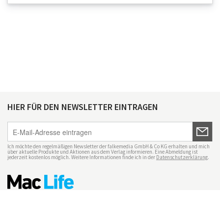
HIER FÜR DEN NEWSLETTER EINTRAGEN
Ich möchte den regelmäßigen Newsletter der falkemedia GmbH & Co KG erhalten und mich
über aktuelle Produkte und Aktionen aus dem Verlag informieren. Eine Abmeldung ist
jederzeit kostenlos möglich. Weitere Informationen finde ich in der
Datenschutzerklärung
.
Impressum
Datenschutz
Nutzungsbedingungen
Mac Life+
Transparenzrichtlinien
Datenschutzeinstellungen