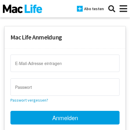
Abo testen
Mac Life Anmeldung
News
iPhone
Mac
iPad
Tests
Passwort vergessen?
Tipps
Magazine