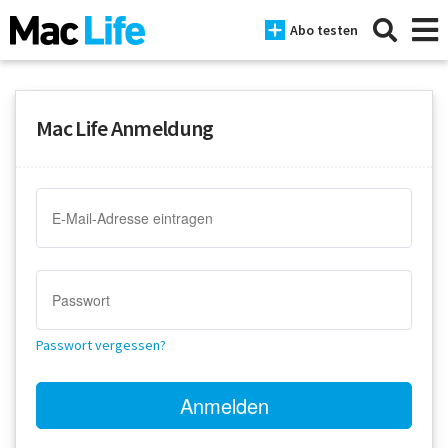
Abo testen
Mac Life Anmeldung
News
iPhone
Mac
iPad
Tests
Passwort vergessen?
Tipps
Magazine