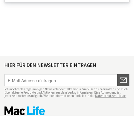
HIER FÜR DEN NEWSLETTER EINTRAGEN
Ich möchte den regelmäßigen Newsletter der falkemedia GmbH & Co KG erhalten und mich
über aktuelle Produkte und Aktionen aus dem Verlag informieren. Eine Abmeldung ist
jederzeit kostenlos möglich. Weitere Informationen finde ich in der
Datenschutzerklärung
.
Impressum
Datenschutz
Nutzungsbedingungen
Mac Life+
Transparenzrichtlinien
Datenschutzeinstellungen