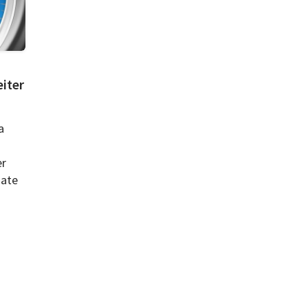
eiter
a
er
date