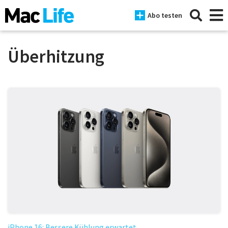
Abo testen
Überhitzung
News
iPhone
Mac
iPad
Tests
Tipps
Magazine
iPhone 16: Bessere Kühlung erwartet