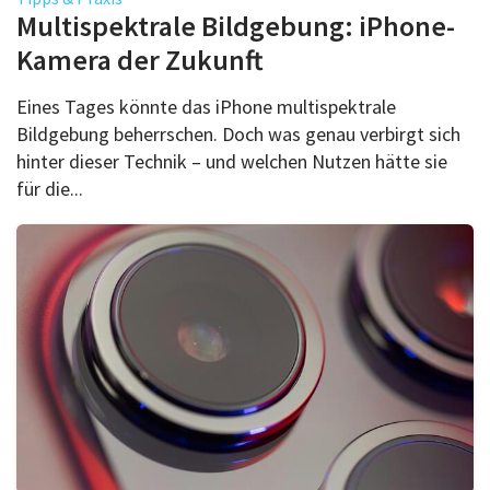
Über uns
Multispektrale Bildgebung: iPhone-
Podcast
Kamera der Zukunft
Mac Life+
Eines Tages könnte das iPhone multispektrale
Bildgebung beherrschen. Doch was genau verbirgt sich
hinter dieser Technik – und welchen Nutzen hätte sie
Anmelden
für die...