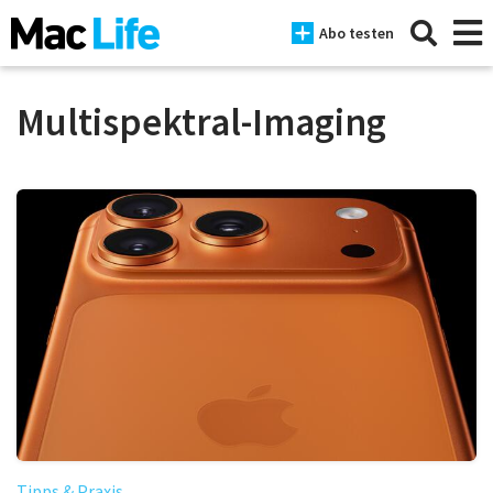
Abo testen
Multispektral-Imaging
News
iPhone
Mac
iPad
Tests
Tipps
Magazine
Tipps & Praxis