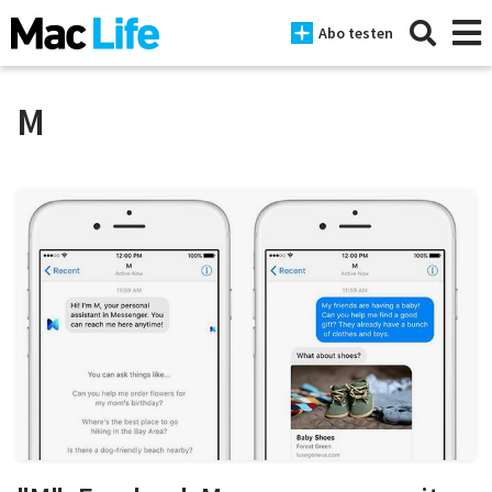
Abo testen
M
News
iPhone
Mac
iPad
Tests
Tipps
Magazine