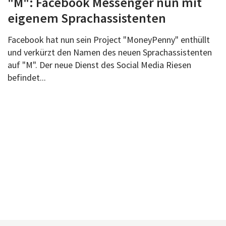
"M": Facebook Messenger nun mit
Über uns
eigenem Sprachassistenten
Podcast
Facebook hat nun sein Project "MoneyPenny" enthüllt
Mac Life+
und verkürzt den Namen des neuen Sprachassistenten
auf "M". Der neue Dienst des Social Media Riesen
befindet...
Anmelden