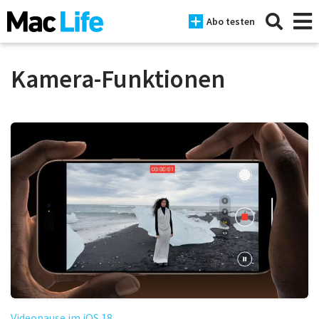
Abo testen
Kamera-Funktionen
News
iPhone
Mac
iPad
Tests
Tipps
Magazine
Videopause im iOS 18