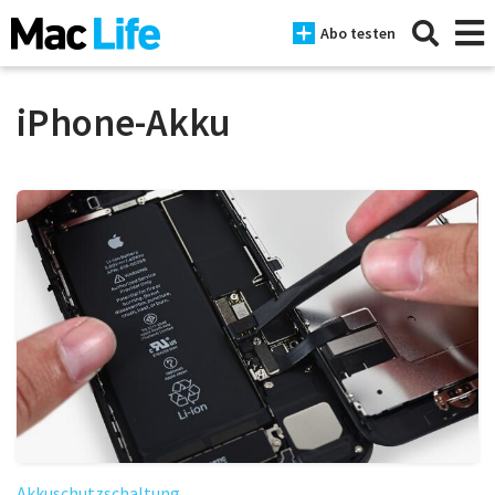
Abo testen
iPhone-Akku
News
iPhone
Mac
iPad
Tests
Tipps
Magazine
Akkuschutzschaltung