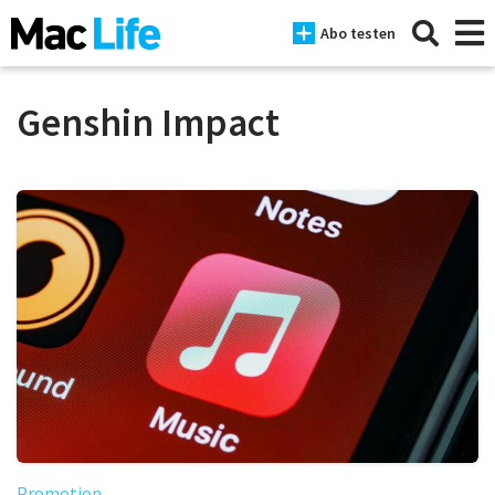
Abo testen
Genshin Impact
News
iPhone
Mac
iPad
Tests
Tipps
Magazine
Promotion