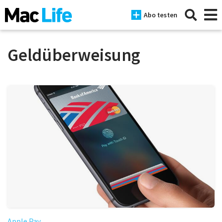
Abo testen
Geldüberweisung
News
iPhone
Mac
iPad
Tests
Tipps
Magazine
Apple Pay