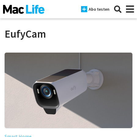
Abo testen
EufyCam
News
iPhone
Mac
iPad
Tests
Tipps
Magazine
Smart Home