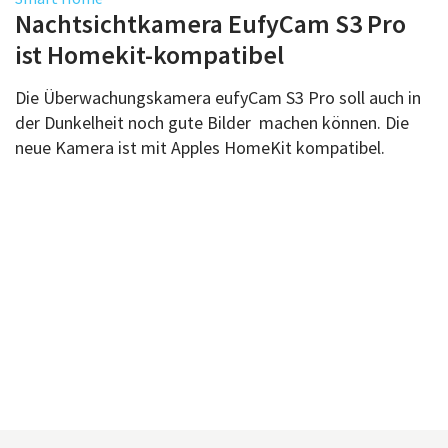
Über uns
Nachtsichtkamera EufyCam S3 Pro
Podcast
ist Homekit-kompatibel
Mac Life+
Die Überwachungskamera eufyCam S3 Pro soll auch in
der Dunkelheit noch gute Bilder machen können. Die
neue Kamera ist mit Apples HomeKit kompatibel.
Anmelden