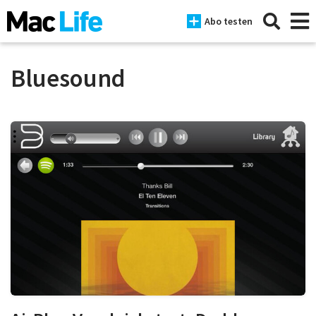
Abo testen
Bluesound
News
iPhone
Mac
iPad
Tests
Tipps
Magazine