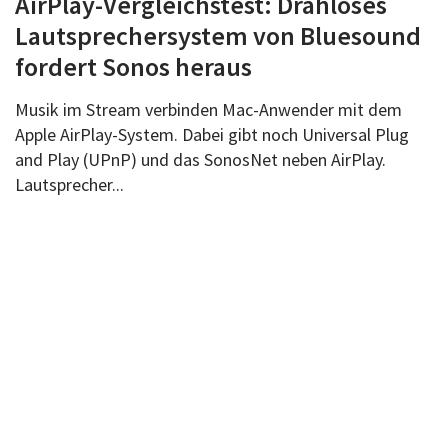
AirPlay-Vergleichstest: Drahloses
Über uns
Lautsprechersystem von Bluesound
Podcast
fordert Sonos heraus
Mac Life+
Musik im Stream verbinden Mac-Anwender mit dem
Apple AirPlay-System. Dabei gibt noch Universal Plug
and Play (UPnP) und das SonosNet neben AirPlay.
Anmelden
Lautsprecher...