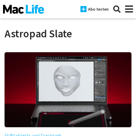
Abo testen
Astropad Slate
News
iPhone
Mac
iPad
Tests
Tipps
Magazine
Stifttabletts und Trackpads