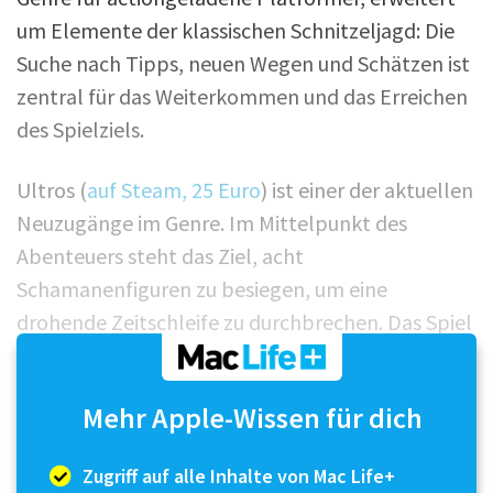
um Elemente der klassischen Schnitzeljagd: Die
Suche nach Tipps, neuen Wegen und Schätzen ist
zentral für das Weiterkommen und das Erreichen
des Spielziels.
Ultros (
auf Steam, 25 Euro
) ist einer der aktuellen
Neuzugänge im Genre. Im Mittelpunkt des
Abenteuers steht das Ziel, acht
Schamanenfiguren zu besiegen, um eine
drohende Zeitschleife zu durchbrechen. Das Spiel
bietet dabei weit mehr als eine herkömmliche
Heldenreise; es möchte einen Weg des
Mehr Apple-Wissen für dich
persönlichen Wachsens und spirituellen
Erkenntnis aufzeigen, bei dem die Beziehung zur
Zugriff auf alle Inhalte von Mac Life+
Natur eine zentrale Rolle s...