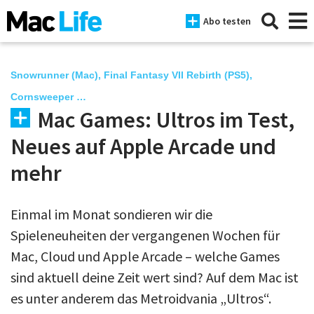
Abo testen
Snowrunner (Mac), Final Fantasy VII Rebirth (PS5),
Cornsweeper …
Mac Games: Ultros im Test,
News
Neues auf Apple Arcade und
iPhone
mehr
Mac
iPad
Einmal im Monat sondieren wir die
Tests
Spieleneuheiten der vergangenen Wochen für
Mac, Cloud und Apple Arcade – welche Games
Tipps
sind aktuell deine Zeit wert sind? Auf dem Mac ist
Magazine
es unter anderem das Metroidvania „Ultros“.