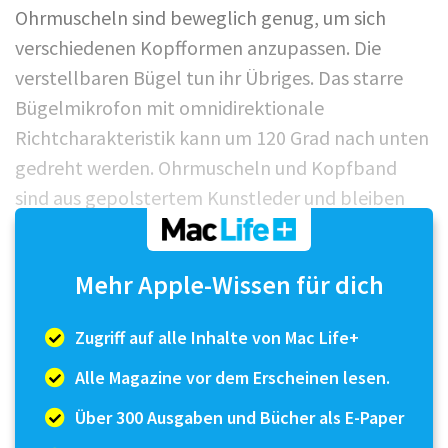
Ohrmuscheln sind beweglich genug, um sich
verschiedenen Kopfformen anzupassen. Die
verstellbaren Bügel tun ihr Übriges. Das starre
Bügelmikrofon mit omnidirektionale
Richtcharakteristik kann um 120 Grad nach unten
gedreht werden. Ohrmuscheln und Kopfband
sind aus gepolstertem Kunstleder und bleiben
auch in Doppelstunden geschmeidig. Logitech
gibt an, dass 22 Prozent der Kunststoffteile aus
Mehr Apple-Wissen für dich
recyceltem PCR-Kunststoff (Post-Consumer-
Recycling) bestehen und das Headset nach der
Zugriff auf alle Inhalte von Mac Life+
Milit...
Alle Magazine vor dem Erscheinen lesen.
Über 300 Ausgaben und Bücher als E-Paper