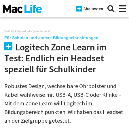
Abo testen
Enthält Affiliate-Links [
Was ist das?
]
Für Schulen und andere Bildungseinrichtungen
Logitech Zone Learn im
News
Test: Endlich ein Headset
iPhone
speziell für Schulkinder
Mac
iPad
Robustes Design, wechselbare Ohrpolster und
Kabel wahlweise mit USB-A, USB-C oder Klinke –
Tests
Mit dem Zone Learn will Logitech im
Tipps
Bildungsbereich punkten. Wir haben das Headset
Magazine
an der Zielgruppe getestet.