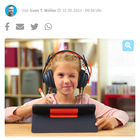
Über uns
Von
Sven T. Möller
31.05.2023 - 09:36
Uhr
Podcast
Mac Life+
Anmelden