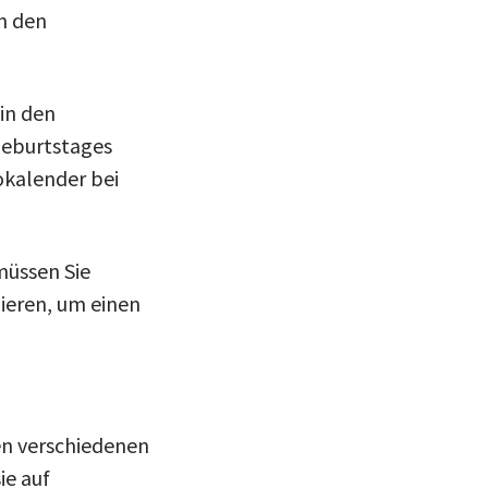
n den
in den
Geburtstages
okalender bei
üssen Sie
ieren, um einen
en verschiedenen
ie auf