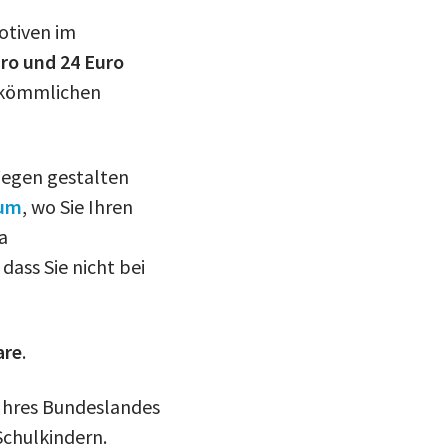
otiven im
ro und 24 Euro
erkömmlichen
Wegen gestalten
um
, wo Sie Ihren
a
ass Sie nicht bei
are
.
 Ihres Bundeslandes
Schulkindern.