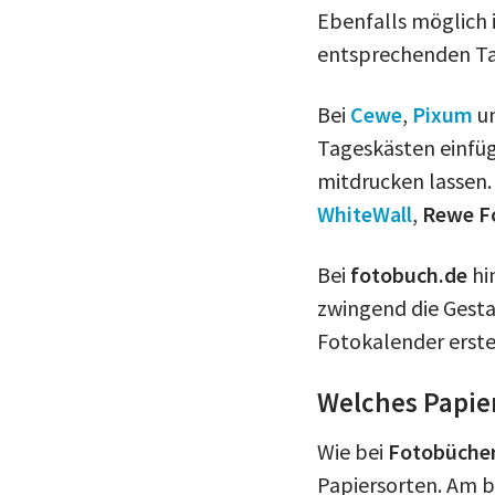
Ebenfalls möglich i
entsprechenden Ta
Bei
Cewe
,
Pixum
u
Tageskästen einfüg
mitdrucken lassen.
WhiteWall
,
Rewe F
Bei
fotobuch.de
hi
zwingend die Gest
Fotokalender erste
Welches Papier
Wie bei
Fotobüche
Papiersorten. Am b