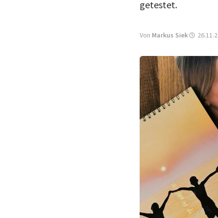
getestet.
Von
Markus Siek
26.11.2