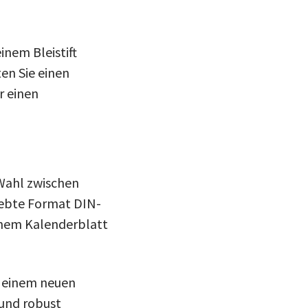
inem Bleistift
en Sie einen
r einen
 Wahl zwischen
liebte Format DIN-
inem Kalenderblatt
u einem neuen
 und robust