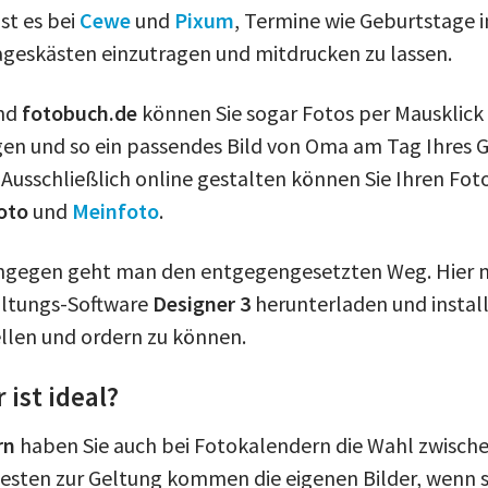
st es bei
Cewe
und
Pixum
, Termine wie Geburtstage i
geskästen einzutragen und mitdrucken zu lassen.
nd
fotobuch.de
können Sie sogar Fotos per Mausklick 
en und so ein passendes Bild von Oma am Tag Ihres 
 Ausschließlich online gestalten können Sie Ihren Fot
oto
und
Meinfoto
.
ngegen geht man den entgegengesetzten Weg. Hier m
altungs-Software
Designer 3
herunterladen und install
llen und ordern zu können.
 ist ideal?
rn
haben Sie auch bei Fotokalendern die Wahl zwisch
esten zur Geltung kommen die eigenen Bilder, wenn s