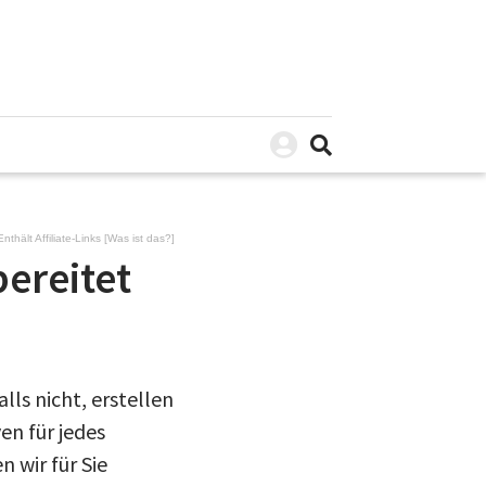
Enthält Affiliate-Links [
Was ist das?
]
bereitet
ls nicht, erstellen
en für jedes
n wir für Sie