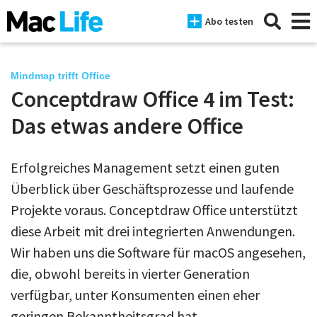
Abo testen
Mindmap trifft Office
Conceptdraw Office 4 im Test:
News
Das etwas andere Office
iPhone
Erfolgreiches Management setzt einen guten
Mac
Überblick über Geschäftsprozesse und laufende
iPad
Projekte voraus. Conceptdraw Office unterstützt
diese Arbeit mit drei integrierten Anwendungen.
Tests
Wir haben uns die Software für macOS angesehen,
Tipps
die, obwohl bereits in vierter Generation
Magazine
verfügbar, unter Konsumenten einen eher
geringen Bekanntheitsgrad hat.