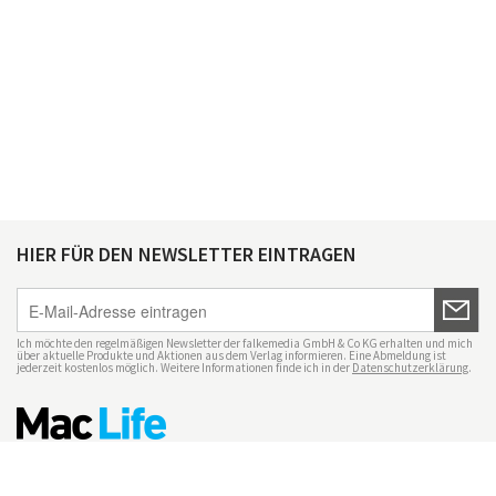
HIER FÜR DEN NEWSLETTER EINTRAGEN
Ich möchte den regelmäßigen Newsletter der falkemedia GmbH & Co KG erhalten und mich
über aktuelle Produkte und Aktionen aus dem Verlag informieren. Eine Abmeldung ist
jederzeit kostenlos möglich. Weitere Informationen finde ich in der
Datenschutzerklärung
.
Impressum
Datenschutz
Nutzungsbedingungen
Mac Life+