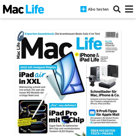
Abo testen
News
iPhone
Mac
iPad
Tests
Tipps
Magazine