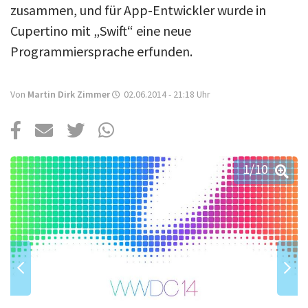
Über uns
zusammen, und für App-Entwickler wurde in
Cupertino mit „Swift“ eine neue
Podcast
Programmiersprache erfunden.
Mac Life+
Von
Martin Dirk Zimmer
02.06.2014 - 21:18
Uhr
Anmelden
1
/10