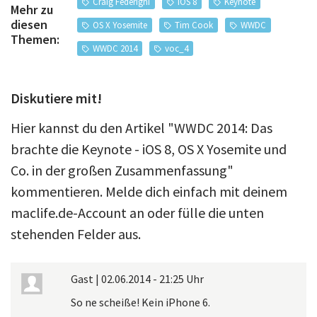
Craig Federighi
iOS 8
Keynote
Mehr zu
diesen
OS X Yosemite
Tim Cook
WWDC
Themen:
WWDC 2014
voc_4
Diskutiere mit!
Hier kannst du den Artikel "WWDC 2014: Das
brachte die Keynote - iOS 8, OS X Yosemite und
Co. in der großen Zusammenfassung"
kommentieren. Melde dich einfach mit deinem
maclife.de-Account an oder fülle die unten
stehenden Felder aus.
Gast
|
02.06.2014 - 21:25 Uhr
So ne scheiße! Kein iPhone 6.