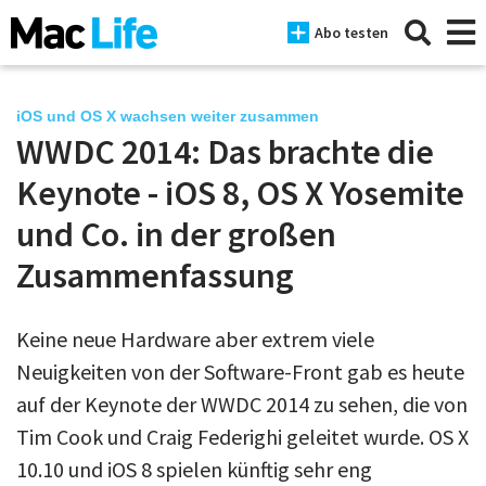
Abo testen
iOS und OS X wachsen weiter zusammen
WWDC 2014: Das brachte die
News
Keynote - iOS 8, OS X Yosemite
iPhone
und Co. in der großen
Zusammenfassung
Mac
iPad
Keine neue Hardware aber extrem viele
Tests
Neuigkeiten von der Software-Front gab es heute
Tipps
auf der Keynote der WWDC 2014 zu sehen, die von
Tim Cook und Craig Federighi geleitet wurde. OS X
Magazine
10.10 und iOS 8 spielen künftig sehr eng