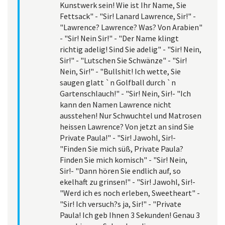
Kunstwerk sein! Wie ist Ihr Name, Sie
Fettsack" - "Sir! Lanard Lawrence, Sir!" -
"Lawrence? Lawrence? Was? Von Arabien"
- "Sir! Nein Sir!" - "Der Name klingt
richtig adelig! Sind Sie adelig" - "Sir! Nein,
Sir!" - "Lutschen Sie Schwänze" - "Sir!
Nein, Sir!" - "Bullshit! Ich wette, Sie
saugen glatt `n Golfball durch `n
Gartenschlauch!" - "Sir! Nein, Sir!- "Ich
kann den Namen Lawrence nicht
ausstehen! Nur Schwuchtel und Matrosen
heissen Lawrence? Von jetzt an sind Sie
Private Paula!" - "Sir! Jawohl, Sir!-
"Finden Sie mich süß, Private Paula?
Finden Sie mich komisch" - "Sir! Nein,
Sir!- "Dann hören Sie endlich auf, so
ekelhaft zu grinsen!" - "Sir! Jawohl, Sir!-
"Werd ich es noch erleben, Sweetheart" -
"Sir! Ich versuch?s ja, Sir!" - "Private
Paula! Ich geb Ihnen 3 Sekunden! Genau 3