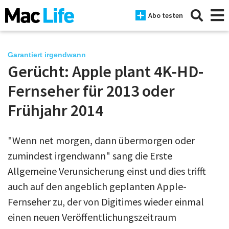
Abo testen
Garantiert irgendwann
Gerücht: Apple plant 4K-HD-
News
Fernseher für 2013 oder
iPhone
Frühjahr 2014
Mac
"Wenn net morgen, dann übermorgen oder
iPad
zumindest irgendwann" sang die Erste
Tests
Allgemeine Verunsicherung einst und dies trifft
auch auf den angeblich geplanten Apple-
Tipps
Fernseher zu, der von Digitimes wieder einmal
Magazine
einen neuen Veröffentlichungszeitraum