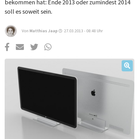
Über uns
bekommen hat: Ende 2013 oder zumindest 2014
soll es soweit sein.
Podcast
Mac Life+
Von
Matthias Jaap
27.03.2013 - 08:48
Uhr
Anmelden