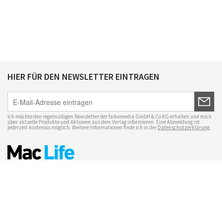
HIER FÜR DEN NEWSLETTER EINTRAGEN
Ich möchte den regelmäßigen Newsletter der falkemedia GmbH & Co KG erhalten und mich
über aktuelle Produkte und Aktionen aus dem Verlag informieren. Eine Abmeldung ist
jederzeit kostenlos möglich. Weitere Informationen finde ich in der
Datenschutzerklärung
.
Impressum
Datenschutz
Nutzungsbedingungen
Mac Life+
Transparenzrichtlinien
Datenschutzeinstellungen
Mediadaten Mac Life
Vertrag widerrufen
© maclife.de 2026