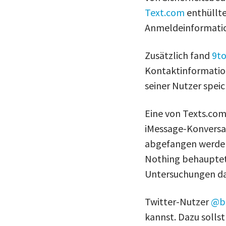
Text.com
enthüllte
Anmeldeinformation
Zusätzlich fand
9t
Kontaktinformatio
seiner Nutzer speic
Eine von Texts.co
iMessage-Konversat
abgefangen werden
Nothing behauptete,
Untersuchungen da
Twitter-Nutzer
@b
kannst. Dazu solls