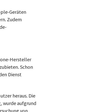
Apple-Geräten
ern. Zudem
de-
hone-Hersteller
zubieten. Schon
 den Dienst
utzer heraus. Die
g, wurde aufgrund
ersuchung von