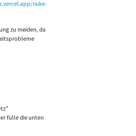
c.vercel.app/nuke-
ung zu meiden, da
heitsprobleme
etz"
r fülle die unten