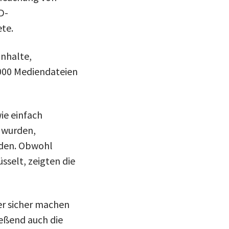
D-
te.
inhalte,
000 Mediendateien
ie einfach
 wurden,
rden. Obwohl
sselt, zeigten die
er sicher machen
ießend auch die