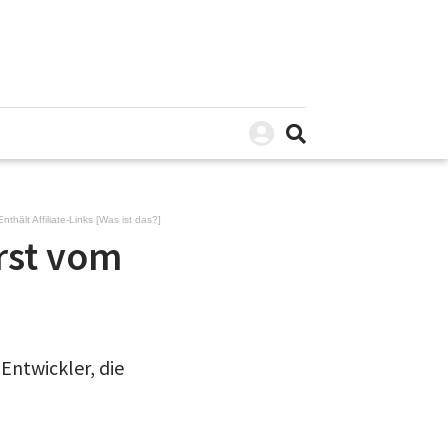
Enthält Affiliate-Links [
Was ist das?
]
rst vom
 Entwickler, die