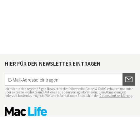
HIER FÜR DEN NEWSLETTER EINTRAGEN
Ich möchte den regelmäßigen Newsletter der falkemedia GmbH & Co KG erhalten und mich
über aktuelle Produkte und Aktionen aus dem Verlag informieren. Eine Abmeldung ist
jederzeit kostenlos möglich. Weitere Informationen finde ich in der
Datenschutzerklärung
.
Impressum
Datenschutz
Nutzungsbedingungen
Mac Life+
Transparenzrichtlinien
Datenschutzeinstellungen