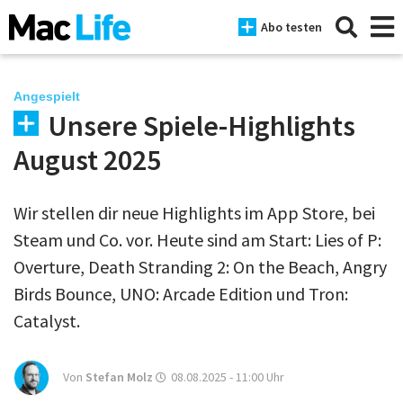
Abo testen
Angespielt
Unsere Spiele-Highlights
News
August 2025
iPhone
Wir stellen dir neue Highlights im App Store, bei
Mac
Steam und Co. vor. Heute sind am Start: Lies of P:
iPad
Overture, Death Stranding 2: On the Beach, Angry
Birds Bounce, UNO: Arcade Edition und Tron:
Tests
Catalyst.
Tipps
Magazine
Von
Stefan Molz
08.08.2025 - 11:00
Uhr