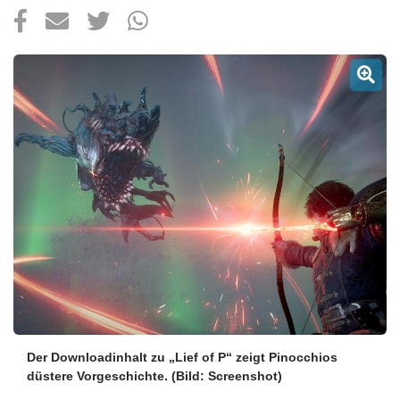
Über uns
Podcast
Mac Life+
Anmelden
Der Downloadinhalt zu „Lief of P“ zeigt Pinocchios
düstere Vorgeschichte.
(Bild: Screenshot)