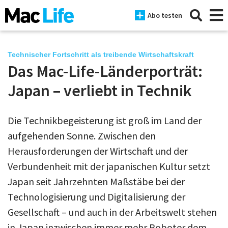
Abo testen
Technischer Fortschritt als treibende Wirtschaftskraft
Das Mac-Life-Länderporträt:
News
Japan – verliebt in Technik
iPhone
Die Technikbegeisterung ist groß im Land der
Mac
aufgehenden Sonne. Zwischen den
iPad
Herausforderungen der Wirtschaft und der
Verbundenheit mit der japanischen Kultur setzt
Tests
Japan seit Jahrzehnten Maßstäbe bei der
Tipps
Technologisierung und Digitalisierung der
Magazine
Gesellschaft – und auch in der Arbeitswelt stehen
in Japan inzwischen immer mehr Roboter dem