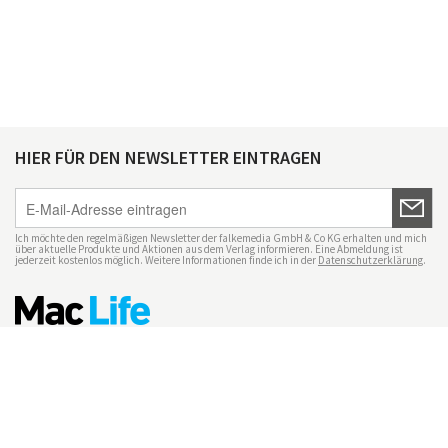
HIER FÜR DEN NEWSLETTER EINTRAGEN
Ich möchte den regelmäßigen Newsletter der falkemedia GmbH & Co KG erhalten und mich
über aktuelle Produkte und Aktionen aus dem Verlag informieren. Eine Abmeldung ist
jederzeit kostenlos möglich. Weitere Informationen finde ich in der
Datenschutzerklärung
.
Impressum
Datenschutz
Nutzungsbedingungen
Mac Life+
Transparenzrichtlinien
Datenschutzeinstellungen
Mediadaten Mac Life
Vertrag widerrufen
© maclife.de 2026