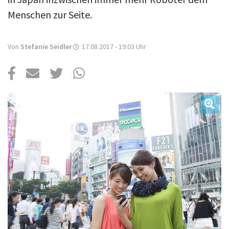
Über uns
Menschen zur Seite.
Podcast
Mac Life+
Von
Stefanie Seidler
17.08.2017 - 19:03
Uhr
Anmelden