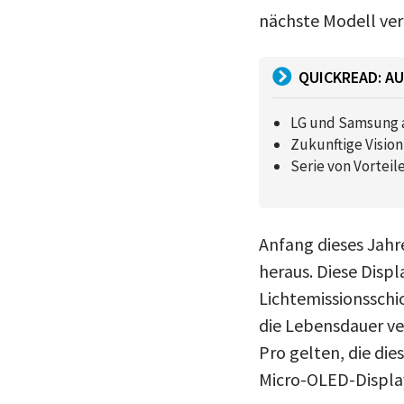
nächste Modell ve
QUICKREAD: AU
LG und Samsung 
Zukunftige Visio
Serie von Vorteil
Anfang dieses Jah
heraus. Diese Disp
Lichtemissionsschic
die Lebensdauer ver
Pro gelten, die die
Micro-OLED-Display