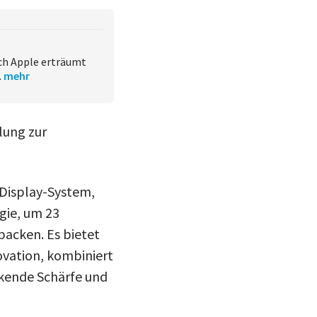
sich Apple erträumt
.
mehr
lung zur
-Display-System,
gie, um 23
 packen. Es bietet
vation, kombiniert
ckende Schärfe und