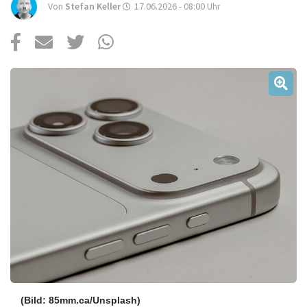
Über uns
Von
Stefan Keller
17.06.2026 - 08:00
Uhr
Podcast
Mac Life+
Anmelden
(Bild: 85mm.ca/Unsplash)