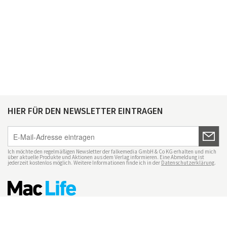
HIER FÜR DEN NEWSLETTER EINTRAGEN
Ich möchte den regelmäßigen Newsletter der falkemedia GmbH & Co KG erhalten und mich
über aktuelle Produkte und Aktionen aus dem Verlag informieren. Eine Abmeldung ist
jederzeit kostenlos möglich. Weitere Informationen finde ich in der
Datenschutzerklärung
.
Impressum
Datenschutz
Nutzungsbedingungen
Mac Life+
Transparenzrichtlinien
Datenschutzeinstellungen