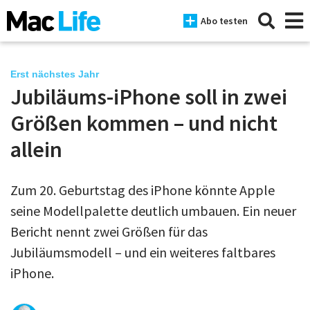
Abo testen
Erst nächstes Jahr
Jubiläums-iPhone soll in zwei
News
Größen kommen – und nicht
iPhone
allein
Mac
Zum 20. Geburtstag des iPhone könnte Apple
iPad
seine Modellpalette deutlich umbauen. Ein neuer
Tests
Bericht nennt zwei Größen für das
Jubiläumsmodell – und ein weiteres faltbares
Tipps
iPhone.
Magazine