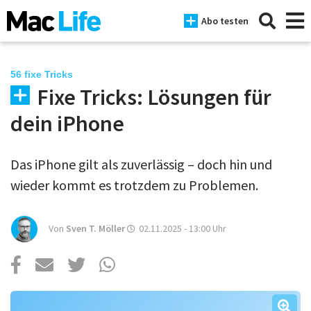
Abo testen
56 fixe Tricks
Fixe Tricks: Lösungen für
News
dein iPhone
iPhone
Das iPhone gilt als zuverlässig – doch hin und
Mac
wieder kommt es trotzdem zu Problemen.
iPad
Tests
Von
Sven T. Möller
02.11.2025 - 13:00
Uhr
Tipps
Magazine