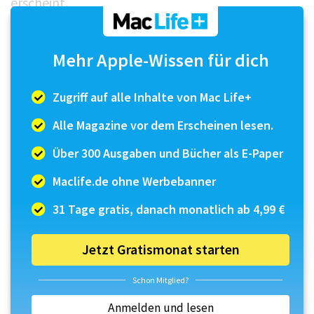
erscheint.
Funktioniert das kabellose Laden nicht, prüfe, ob
Mehr Apple-Wissen für dich
das iPhone korrekt auf der Ladefläche liegt – das
Batteriesymbol sollte den Ladevorgang
Zugriff auf alle Inhalte von Mac Life+
anzeigen. Wenn nic...
Alle Magazine vor dem Erscheinen lesen.
Über 300 Ausgaben und Bücher als E-Paper
Maclife.de ohne Werbebanner
31 Tage gratis, danach monatlich ab 4,99 €
Jetzt Gratismonat starten
Schon Mitglied?
Anmelden und lesen