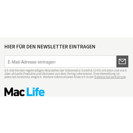
HIER FÜR DEN NEWSLETTER EINTRAGEN
Ich möchte den regelmäßigen Newsletter der falkemedia GmbH & Co KG erhalten und mich
über aktuelle Produkte und Aktionen aus dem Verlag informieren. Eine Abmeldung ist
jederzeit kostenlos möglich. Weitere Informationen finde ich in der
Datenschutzerklärung
.
Impressum
Datenschutz
Nutzungsbedingungen
Mac Life+
Transparenzrichtlinien
Datenschutzeinstellungen
Mediadaten Mac Life
Vertrag widerrufen
© maclife.de 2026