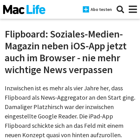
Abo testen
Flipboard: Soziales-Medien-
Magazin neben iOS-App jetzt
News
auch im Browser - nie mehr
iPhone
wichtige News verpassen
Mac
Inzwischen ist es mehr als vier Jahre her, dass
iPad
Flipboard als News-Aggregator an den Start ging.
Tests
Damaliger Platzhirsch war der inzwischen
Tipps
eingestellte Google Reader. Die iPad-App
Flipboard schickte sich an das Feld mit einem
Magazine
neuen Konzept quasi von hinten aufzurollen.