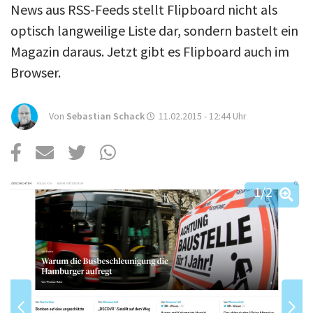
Über uns
News aus RSS-Feeds stellt Flipboard nicht als
optisch langweilige Liste dar, sondern bastelt ein
Podcast
Magazin daraus. Jetzt gibt es Flipboard auch im
Mac Life+
Browser.
Von
Sebastian Schack
11.02.2015 - 12:44
Uhr
Anmelden
1
/2