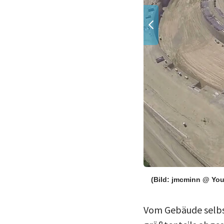
(Bild: jmcminn @ Yo
Vom Gebäude selbst 