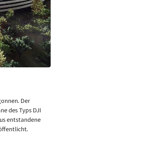
(Bild: jmcminn @ YouTube)
gonnen. Der
ne des Typs DJI
aus entstandene
ffentlicht.