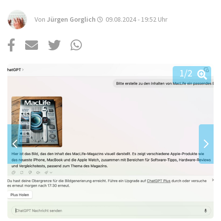
Über uns
Von
Jürgen Gorglich
09.08.2024 - 19:52
Uhr
Podcast
Mac Life+
1
/2
Anmelden